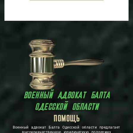
ВОЕННЫЙ АДВОКАТ БАЛТА
ОДЕССКОЙ ОБЛАСТИ
ЗАЩИТА
ПОМОЩЬ
Военный адвокат Балта Одесской области предлагает
высококачественную юридическую поддержку