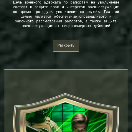
Цель военного адвоката по рапортам на увольнение
состоит в защите прав и интересов военнослужащих
во время процедуры увольнения со службы. Главной
целью является обеспечение справедливого и
законного рассмотрения рапортов, а также защита
военнослужащих от неправомерных действий
руководства или нарушений прав во время процедуры
увольнения.
Раскрыть
Конкретные цели военного по рапортам на увольнение
адвоката могут включать:
Грамотное составление рапортов на увольнение с
учетом требований законодательства и нормативно
правовых актов.
Представление интересов военнослужащего перед
военным руководством и другими компетентными
органами.
Помощь в разрешении любых споров или
конфликтных ситуаций, которые могут возникнуть
при процедуре увольнения.
Защита от неправомерных действий или
дискриминации со стороны командования или других
должностных лиц.
Максимизация шансов успешного разрешения дела и