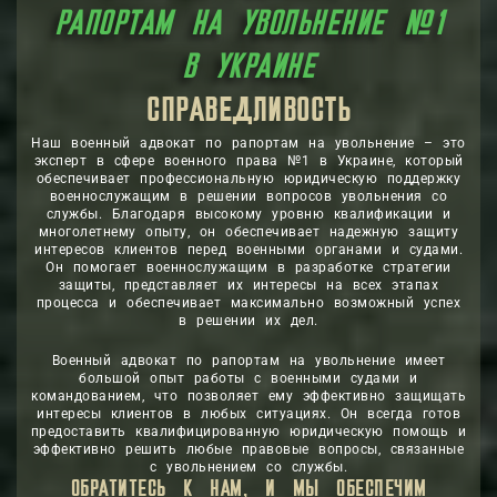
понимают, что увольнение может быть стрессовым
РАПОРТАМ НА УВОЛЬНЕНИЕ №1
и эмоционально тяжелым для военнослужащих. Они
оказывают эмоциональную поддержку и помогают
В УКРАИНЕ
сохранить спокойствие и решительность в самом
важном юридическом процессе.
СПРАВЕДЛИВОСТЬ
ЗАЩИТА
Военный адвокат по рапортам на увольнение
Наш военный адвокат по рапортам на увольнение – это
обеспечивает полноту защиты прав и интересов
эксперт в сфере военного права №1 в Украине, который
военнослужащих на важном этапе службы.
обеспечивает профессиональную юридическую поддержку
военнослужащим в решении вопросов увольнения со
службы. Благодаря высокому уровню квалификации и
многолетнему опыту, он обеспечивает надежную защиту
интересов клиентов перед военными органами и судами.
Он помогает военнослужащим в разработке стратегии
защиты, представляет их интересы на всех этапах
процесса и обеспечивает максимально возможный успех
в решении их дел.
Военный адвокат по рапортам на увольнение имеет
большой опыт работы с военными судами и
командованием, что позволяет ему эффективно защищать
интересы клиентов в любых ситуациях. Он всегда готов
предоставить квалифицированную юридическую помощь и
эффективно решить любые правовые вопросы, связанные
с увольнением со службы.
ОБРАТИТЕСЬ К НАМ, И МЫ ОБЕСПЕЧИМ