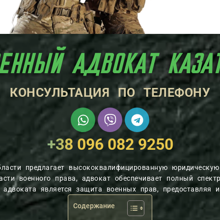
Й АДВОКАТ 
КОНСУЛЬТАЦИЯ ПО ТЕЛЕФОНУ
+38 096 082 9250
бласти предлагает высококвалифицированную юридическу
сти военного права, адвокат обеспечивает полный спект
ю адвоката является защита военных прав, предоставляя 
Содержание