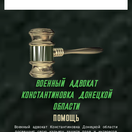
ВОЕННЫЙ АДВОКАТ
КОНСТАНТИНОВКА ДОНЕЦКОЙ
ОБЛАСТИ
ЗАЩИТА
ПОМОЩЬ
Военный адвокат Константиновка Донецкой области
посвящает свою карьеру защите прав и интересов