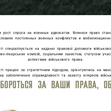
и рост спроса на военных адвокатов. Военное право стан
словиях постоянных военных конфликтов и мобилизационн
сті спеціалізується на наданні правової допомоги військов
ово-лікарських комісій, соціальним захистом, статусом уч
аспектами військового права.
асті працює за стратегічним підходом, орієнтуючись на мак
на забезпечення справедливості та захисту інтересів військ
УРОВЕНЬ ЮРИДИЧЕСКОГО СОПР