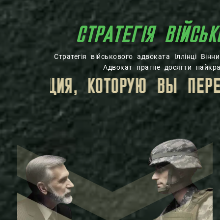
СТРАТЕГІЯ ВІЙСЬК
Стратегія військового адвоката Іллінці Він
Адвокат прагне досягти найкращ
 ЗАЩИЩЕНА РЕЖИМОМ АДВОКАТ