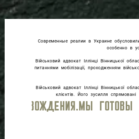
Современные реалии в Украине обусловил
особенно в у
Військовий адвокат Іллінці Вінницької обла
питаннями мобілізації, проходженням військ
Військовий адвокат Іллінці Вінницької обл
клієнтів. Його зусилля спрямовані 
РАВА, ОБЕСПЕЧИВАЯ ВЫСОКИЙ 