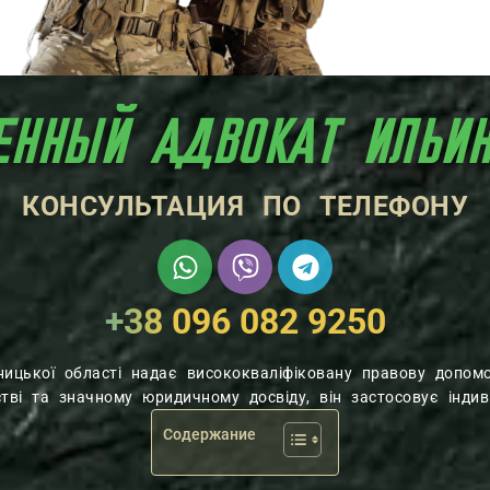
ЕННЫЙ АДВОКАТ ИЛЬИ
КОНСУЛЬТАЦИЯ ПО ТЕЛЕФОНУ
+38 096 082 9250
нницької області надає висококваліфіковану правову допо
ві та значному юридичному досвіду, він застосовує індиві
Содержание