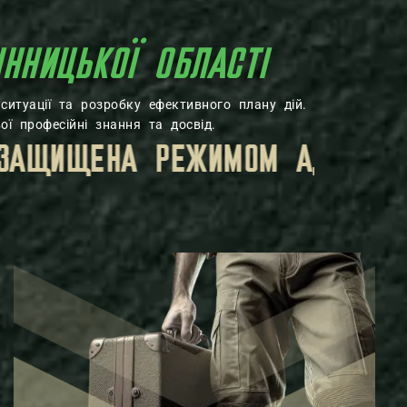
ІННИЦЬКОЇ ОБЛАСТІ
ситуації та розробку ефективного плану дій.
ої професійні знання та досвід.
 ЗАКОНОМ.
ВСЯ ЛИЧНАЯ ИНФОР