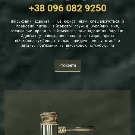
+38 096 082 9250
Військовий адвокат – це юрист, який спеціалізується з
правових питань військової служби Збройних Сил,
захищаючи права з військового законодавства України.
Адвокат у військових справах захищає права
військовослужбовців, надає юридичні консультації з
питань, пов’язаних із військовою службою, та
представляє інтереси у військових справах у судах.
Військовий адвокат має глибокі знання військового
законодавства та досвід у вирішенні складних
правових ситуацій, пов’язаних з військовими
Розкрити
конфліктами, дисциплінарними стягненнями,
контрактами та іншими аспектами військової
діяльності.
БОРОТЬБА ЗА ПРАВА ТА СПРАВЕДЛИВІСТЬ
Україна, що стоїть на передній лінії боротьби за свою
незалежність та територіальну цілісність, має своїх
справжніх героїв – військових адвокатів. Ці люди,
віддані справі справедливості та правопорядку, стають
опорою для військових та їх сімей у складних часах
війни.