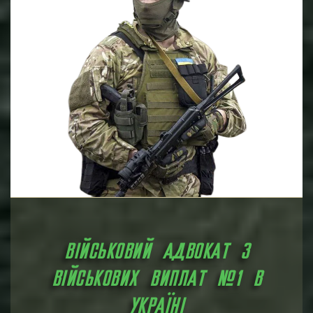
щодо сум та строків виплат.
Консультації та підтримка
: Військові адвокати
надають консультації військовослужбовцям щодо
їхніх прав та можливостей щодо військових виплат,
а також забезпечують їм підтримку на кожному
етапі вирішення їхніх справ.
ВІЙСЬКОВИЙ АДВОКАТ З
ВІЙСЬКОВИХ ВИПЛАТ №1 В
УКРАЇНІ