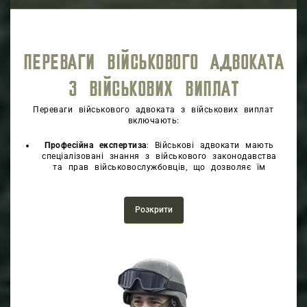
ПЕРЕВАГИ ВІЙСЬКОВОГО АДВОКАТА
З ВІЙСЬКОВИХ ВИПЛАТ
Переваги військового адвоката з військових виплат
включають:
Професійна експертиза
: Військові адвокати мають
спеціалізовані знання з військового законодавства
та прав військовослужбовців, що дозволяє їм
ефективно захищати інтереси своїх клієнтів у
справах з військових виплат.
Представництво та захист прав
: Військові адвокати
Розкрити
забезпечують представництво військовослужбовців
перед військовими органами та судами,
забезпечуючи їм професійний захист та захист їх
прав у справах з військових виплат.
Оптимізація виплат
: Військові адвокати допомагають
у оптимізації виплат військовим службовцям,
перевіряючи правильність їх призначення та
стягнення, а також допомагають у вирішенні спорів