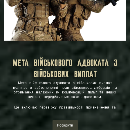
МЕТА ВІЙСЬКОВОГО АДВОКАТА З
ВІЙСЬКОВИХ ВИПЛАТ
Мета військового адвоката з військових виплат
полягає в забезпеченні прав військовослужбовців на
отримання належних їм компенсацій, пільг та інших
виплат, передбачених законодавством.
Це включає перевірку правильності призначення та
стягнення грошового та речового забезпечення,
бойових виплат, компенсацій за втрати, отримання
інвалідності та інших видів соціального захисту.
Розкрити