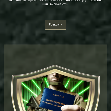
які мають право на отримання цього статусу. Основні
цілі включають:
Правовий захист
: Забезпечення захисту прав та
інтересів клієнта під час процедури отримання
статусу УБД.
Розкрити
Підтримка в документуванні
: Надання допомоги в
зборі та підготовці необхідної документації, яка
підтверджує участь особи в бойових діях.
Юридичне консультування
: Надання інформації та
консультацій з питань законодавства, пов’язаного з
процедурою отримання статусу УБД.
Представництво в органах та судах
: Забезпечення
представництва та захисту інтересів клієнта в усіх
відповідних органах та судових інстанціях під час
розгляду питань про отримання статусу УБД.
Досягнення позитивного результату
: Допомога
клієнту в досягненні позитивного рішення щодо
отримання статусу УБД та забезпечення його
правової підтримки на кожному етапі цього процесу.