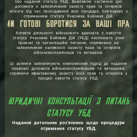
про надання статусу УБД. Важливою частиною цієї
допомоги є забезпечення захисту прав та інтересів
клієнта під час проходження всіх процедур, пов’язаних з
отриманням статусу Учасника Бойових Дій.
ТИСЯ ЗА ВАШІ ПРАВА ЗАБЕЗПЕЧУЮЧИ В
Аспекти діяльності військового адвоката з набуття
статусу Учасника Бойових Дій (УБД) охоплюють різні
правові та організаційні питання, спрямовані на
забезпечення належного захисту прав та інтересів
військовослужбовців та ветеранів.
Ці аспекти забезпечують комплексний підхід до надання
правової допомоги військовослужбовцям та ветеранам,
сприяючи ефективному захисту їхніх прав та інтересів у
процесі набуття статусу УБД.
ЮРИДИЧНІ КОНСУЛЬТАЦІЇ З ПИТАНЬ
СТАТУСУ УБД
Надання детальних роз’яснень щодо процедури
отримання статусу УБД.