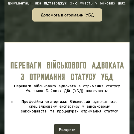
документації, яка підтверджує їхню участь у бойових діях.
Допомога в отриманні УБД
ПЕРЕВАГИ ВІЙСЬКОВОГО АДВОКАТА
З ОТРИМАННЯ СТАТУСУ УБД
Переваги військового адвоката з отримання статусу
Учасника Бойових Дій (УБД) включають:
Професійна експертиза
: Військовий адвокат має
спеціалізовану експертизу у військовому
законодавстві та процедурах отримання статусу
УБД, що дозволяє йому надавати компетентну
правову допомогу.
Індивідуальний підхід
: Адвокат надає індивідуальне
Розкрити
консультування та підтримку кожному клієнту з