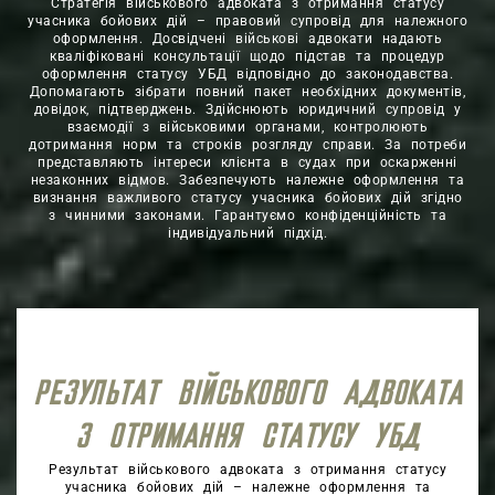
Стратегія військового адвоката з отримання статусу
учасника бойових дій – правовий супровід для належного
оформлення. Досвідчені військові адвокати надають
кваліфіковані консультації щодо підстав та процедур
оформлення статусу УБД відповідно до законодавства.
Допомагають зібрати повний пакет необхідних документів,
довідок, підтверджень. Здійснюють юридичний супровід у
взаємодії з військовими органами, контролюють
дотримання норм та строків розгляду справи. За потреби
представляють інтереси клієнта в судах при оскарженні
незаконних відмов. Забезпечують належне оформлення та
визнання важливого статусу учасника бойових дій згідно
з чинними законами. Гарантуємо конфіденційність та
індивідуальний підхід.
РЕЗУЛЬТАТ ВІЙСЬКОВОГО АДВОКАТА
З ОТРИМАННЯ СТАТУСУ УБД
Результат військового адвоката з отримання статусу
учасника бойових дій – належне оформлення та