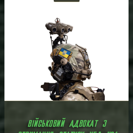
урахуванням його особистої ситуації та потреб.
Повний спектр послуг
: Від збору доказів та
підготовки документів до представництва в органах
та судах – адвокат забезпечує повний спектр
послуг на всіх етапах процедури отримання статусу
УБД.
Захист прав та інтересів
: Адвокат виступає в якості
захисника прав і інтересів клієнта, гарантуючи їхню
повну захищеність під час взаємодії з військовими
органами та судовими інстанціями.
Мінімізація ризиків та помилок
: Досвід та знання
адвоката допомагають уникнути помилок та
максимально зменшити ризики, пов’язані з
процедурою отримання статусу УБД.
Швидкість та ефективність
: Ретельна підготовка та
професійне представництво дозволяють досягти
швидкого та ефективного рішення щодо отримання
статусу УБД.
ВІЙСЬКОВИЙ АДВОКАТ З