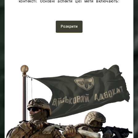
контексті. Основні аспекти цієї мети включають:
Забезпечення правової захищеності: Головною метою
є забезпечення правової захищеності
військовослужбовців під час розгляду
Розкрити
адміністративних справ, щоб вони мали можливість
висловити свою позицію та захищати свої права
перед компетентними органами.
Захист від неправомірних дій: Мета полягає в
запобіганні неправомірному застосуванню
адміністративних санкцій та захисті від
недобросовісних дій адміністративних органів чи
керівництва.
Забезпечення процедурної справедливості: Захист
прав у військових адміністративних справах
передбачає забезпечення справедливого судового
процесу, дотримання процедурних гарантій та
принципів справедливості.
Мінімізація негативних наслідків: Мета полягає в
уникненні негативних наслідків для
військовослужбовців від адміністративних рішень,
таких як дискредитація, дискримінація чи втрата
професійного статусу.