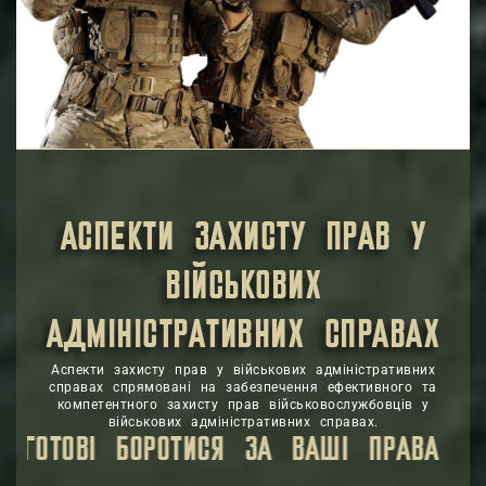
Захист професійної репутації: Важливим аспектом
захисту прав у військових адміністративних справах
є збереження та захист професійної репутації
військовослужбовців, уникнення будь-яких дій, які
можуть вплинути на їхню службову діяльність та
кар’єрні можливості.
АСПЕКТИ ЗАХИСТУ ПРАВ У
ВІЙСЬКОВИХ
АДМІНІСТРАТИВНИХ СПРАВАХ
Аспекти захисту прав у військових адміністративних
справах спрямовані на забезпечення ефективного та
компетентного захисту прав військовослужбовців у
військових адміністративних справах.
АБЕЗПЕЧУЮЧИ ВИСОКИЙ РІВЕНЬ ЮРИДИЧН