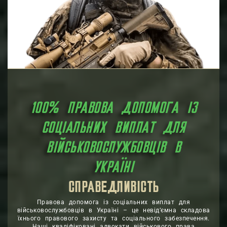
100% ПРАВОВА ДОПОМОГА ІЗ
СОЦІАЛЬНИХ ВИПЛАТ ДЛЯ
ВІЙСЬКОВОСЛУЖБОВЦІВ В
УКРАЇНІ
СПРАВЕДЛИВІСТЬ
ЗАХИСТ
Правова допомога із соціальних виплат для
військовослужбовців в Україні – це невід’ємна складова
їхнього правового захисту та соціального забезпечення.
Наші кваліфіковані адвокати військового права