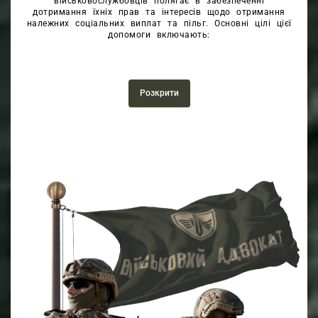
військовослужбовців полягає в забезпеченні
дотримання їхніх прав та інтересів щодо отримання
належних соціальних виплат та пільг. Основні цілі цієї
допомоги включають:
Захист прав:
Забезпечення військовослужбовцям
доступу до всіх передбачених законом соціальних
виплат, пільг та компенсацій.
Розкрити
Правова підтримка:
Надання кваліфікованих
юридичних консультацій та рекомендацій щодо
соціального забезпечення, що допомагає
військовослужбовцям зрозуміти свої права та
можливості.
Виправлення помилок:
Виявлення та виправлення
помилок у нарахуванні та виплаті соціальних
допомог, що сприяє отриманню повного обсягу
належних виплат.
Покращення умов:
Сприяння підвищенню розміру
соціальних виплат відповідно до законодавства, що
допомагає покращити фінансове становище
військовослужбовців та їхніх родин.
Оскарження неправомірних дій:
Представництво
інтересів військовослужбовців у судових та інших