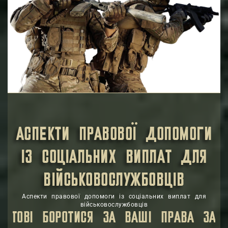
інстанціях для оскарження неправомірних рішень та
дій, пов’язаних із соціальними виплатами.
Інформування:
Постійне інформування про зміни в
законодавстві та роз’яснення нових норм та правил,
що впливають на соціальні виплати, для
забезпечення актуальності та своєчасності
отримання інформації.
Загалом, мета правової допомоги із соціальних виплат
для військовослужбовців полягає у забезпеченні
справедливості, законності та повного обсягу
соціальних гарантій для тих, хто служить або служив
у Збройних Силах України.
АСПЕКТИ ПРАВОВОЇ ДОПОМОГИ
ІЗ СОЦІАЛЬНИХ ВИПЛАТ ДЛЯ
ВІЙСЬКОВОСЛУЖБОВЦІВ
Аспекти правової допомоги із соціальних виплат для
військовослужбовців
 ЗА ВАШІ ПРАВА ЗАБЕЗПЕЧУЮЧИ ВИСОК