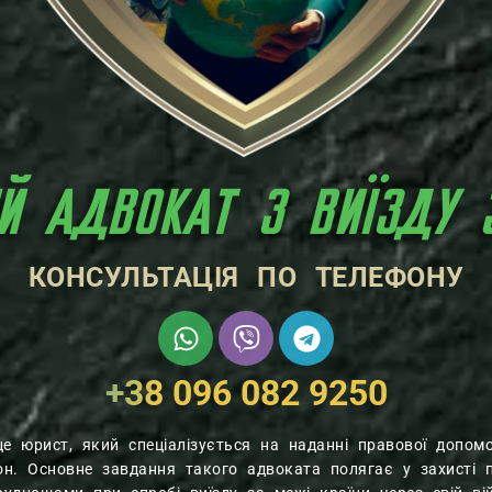
ИЙ АДВОКАТ З ВИЇЗДУ 
КОНСУЛЬТАЦІЯ ПО ТЕЛЕФОНУ
+38 096 082 9250
е юрист, який спеціалізується на наданні правової допом
он. Основне завдання такого адвоката полягає у захисті п