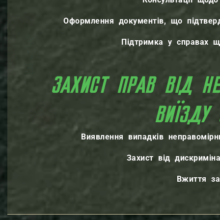
Оформлення документів, що підтверд
Підтримка у справах щ
ЗАХИСТ ПРАВ ВІД Н
ВИЇЗДУ 
Виявлення випадків неправомірни
Захист від дискримін
Вжиття за