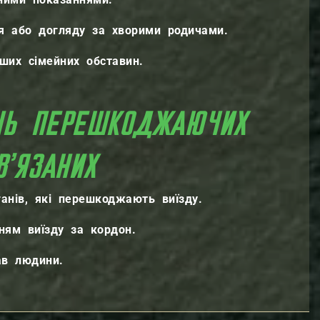
ня або догляду за хворими родичами.
ших сімейних обставин.
ЕНЬ ПЕРЕШКОДЖАЮЧИХ
В’ЯЗАНИХ
ганів, які перешкоджають виїзду.
ням виїзду за кордон.
ав людини.