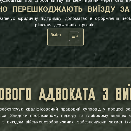
уднощами при спробі виїзду за межі країни через свій вій
НО ПЕРЕШКОДЖАЮТЬ ВИЇЗДУ ЗА
езпечує юридичну підтримку, допомагає в оформленні необ
рішення державних органів.
Зміст
КОВОГО АДВОКАТА З ВИ
забезпечує кваліфікований правовий супровід у процесі за
нси. Завдяки професійному підходу та глибокому знанню 
 з виїздом військовозобов’язаних, забезпечуючи захист їхн