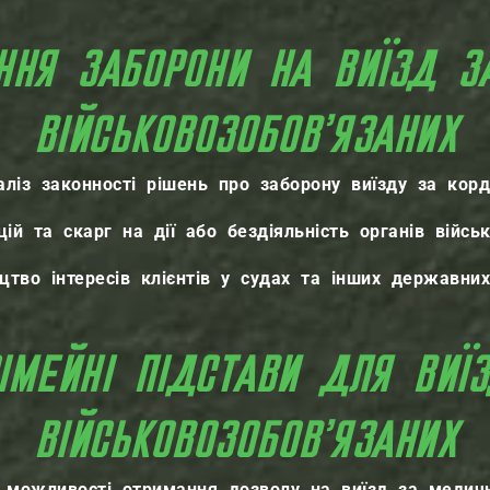
ННЯ ЗАБОРОНИ НА ВИЇЗД З
ВІЙСЬКОВОЗОБОВ’ЯЗАНИХ
аліз законності рішень про заборону виїзду за корд
ій та скарг на дії або бездіяльність органів війсь
цтво інтересів клієнтів у судах та інших державних
ІМЕЙНІ ПІДСТАВИ ДЛЯ ВИЇ
ВІЙСЬКОВОЗОБОВ’ЯЗАНИХ
о можливості отримання дозволу на виїзд за медич