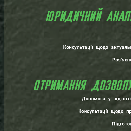
ЮРИДИЧНИЙ АНАЛ
Консультації щодо актуаль
Роз’яс
ОТРИМАННЯ ДОЗВОЛУ
Допомога у підгото
Консультації щодо пр
Підгото