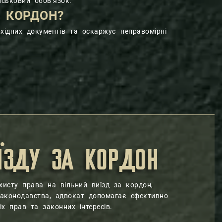
ськовий обов’язок.
 КОРДОН?
хідних документів та оскаржує неправомірні
ЇЗДУ ЗА КОРДОН
хисту права на вільний виїзд за кордон,
законодавства, адвокат допомагає ефективно
іх прав та законних інтересів.