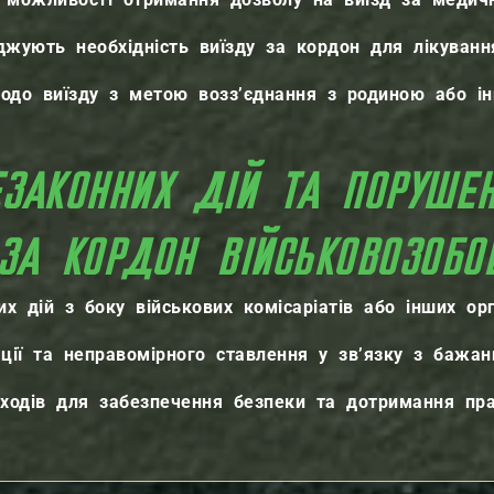
жують необхідність виїзду за кордон для лікуван
одо виїзду з метою возз’єднання з родиною або ін
ЕЗАКОННИХ ДІЙ ТА ПОРУШ
ЗА КОРДОН ВІЙСЬКОВОЗОБО
х дій з боку військових комісаріатів або інших ор
ації та неправомірного ставлення у зв’язку з бажан
ходів для забезпечення безпеки та дотримання пр