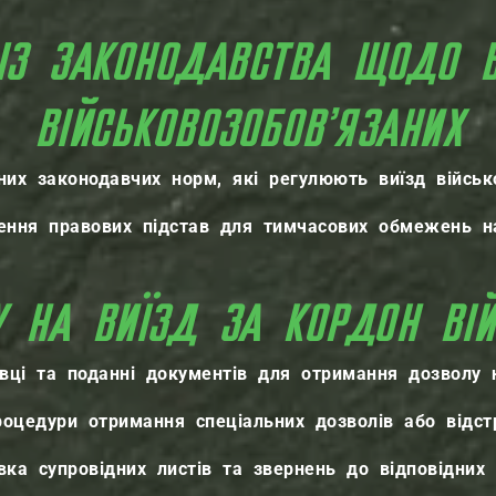
ІЗ ЗАКОНОДАВСТВА ЩОДО В
ВІЙСЬКОВОЗОБОВ’ЯЗАНИХ
них законодавчих норм, які регулюють виїзд військ
нення правових підстав для тимчасових обмежень на
 НА ВИЇЗД ЗА КОРДОН ВІЙ
вці та поданні документів для отримання дозволу 
оцедури отримання спеціальних дозволів або відстр
вка супровідних листів та звернень до відповідних 