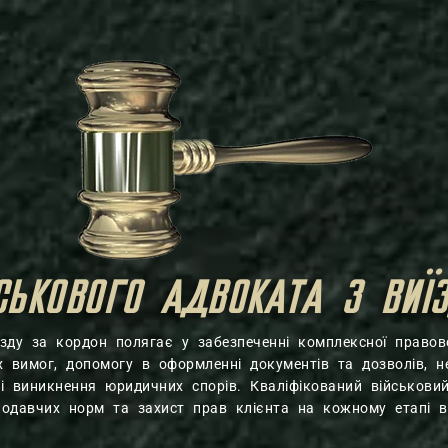
ЙСЬКОВОГО АДВОКАТА З ВИЇ
зду за кордон полягає у забезпеченні комплексної правово
 вимог, допомогу в оформленні документів та дозволів, н
азі виникнення юридичних спорів. Кваліфікований військови
нодавчих норм та захист прав клієнта на кожному етапі ви