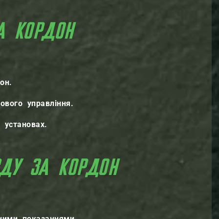
А КОРДОН
он.
кового управління.
 установах.
ЗДУ ЗА КОРДОН
ними показаннями.